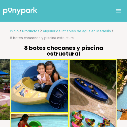
Ir
al
contenido
Inicio
Productos
Alquiler de inflables de agua en Medellín
8 botes chocones y piscina estructural
8 botes chocones y piscina
estructural