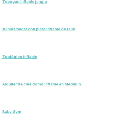
Tobogán inflable jungla
10 plasmacar con pista inflable de rally
Zoológico inflable
Alquiler de cine domo inflable en Medellín
Baby Gym