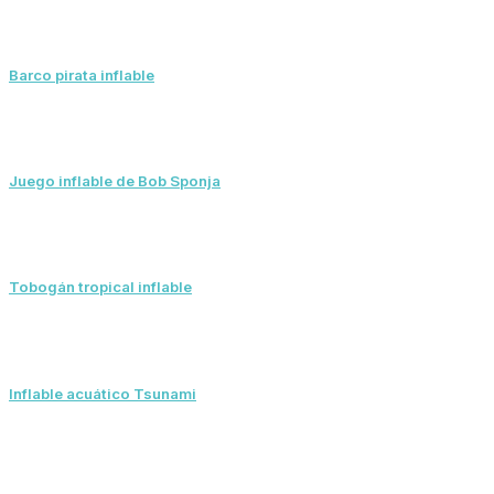
Barco pirata inflable
Juego inflable de Bob Sponja
Tobogán tropical inflable
Inflable acuático Tsunami