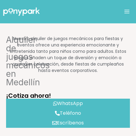
Ir
al
contenido
Alquiler
Nuestro alquiler de juegos mecánicos para fiestas y
eventos ofrece una experiencia emocionante y
de
entretenida tanto para niños como para adultos. Estos
juegos
juegos añaden un toque de diversión y emoción a
mecánicos
cualquier celebración, desde fiestas de cumpleaños
hasta eventos corporativos.
en
Medellín
¡Cotiza ahora!
WhatsApp
Teléfono
Escríbenos