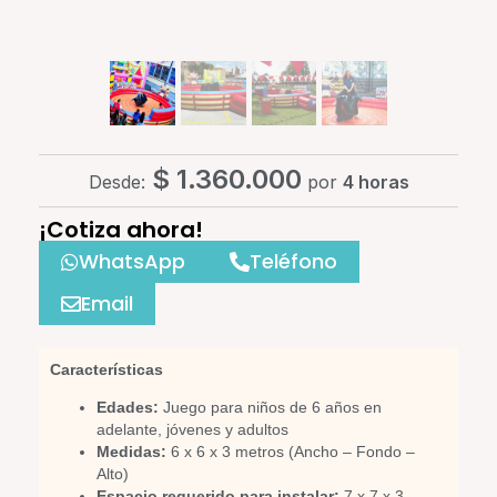
$
1.360.000
Desde:
por
4 horas
¡Cotiza ahora!
WhatsApp
Teléfono
Email
Características
Edades:
Juego para niños de 6 años en
adelante, jóvenes y adultos
Medidas:
6 x 6 x 3 metros (Ancho – Fondo –
Alto)
Espacio requerido para instalar:
7 x 7 x 3