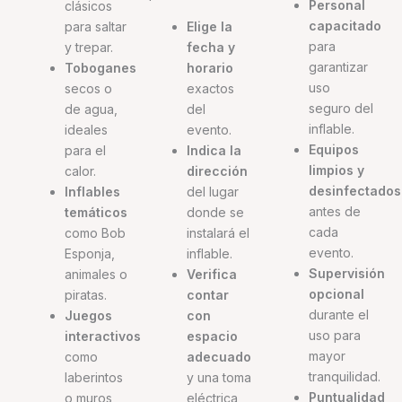
Personal
clásicos
capacitado
para saltar
Elige la
para
y trepar.
fecha y
garantizar
Toboganes
horario
uso
secos o
exactos
seguro del
de agua,
del
inflable.
ideales
evento.
Equipos
para el
Indica la
limpios y
calor.
dirección
desinfectados
Inflables
del lugar
antes de
temáticos
donde se
cada
como Bob
instalará el
evento.
Esponja,
inflable.
Supervisión
animales o
Verifica
opcional
piratas.
contar
durante el
Juegos
con
uso para
interactivos
espacio
mayor
como
adecuado
tranquilidad.
laberintos
y una toma
Puntualidad
o muros
eléctrica