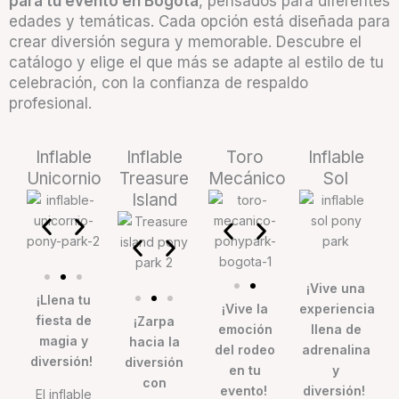
para tu evento en Bogotá
, pensados para diferentes
edades y temáticas. Cada opción está diseñada para
crear diversión segura y memorable. Descubre el
catálogo y elige el que más se adapte al estilo de tu
celebración, con la confianza de respaldo
profesional.
Inflable
Inflable
Toro
Inflable
Unicornio
Treasure
Mecánico
Sol
Island
¡Vive una
¡Llena tu
¡Vive la
experiencia
fiesta de
¡Zarpa
emoción
llena de
magia y
hacia la
del rodeo
adrenalina
diversión!
diversión
en tu
y
con
evento!
diversión!
El inflable