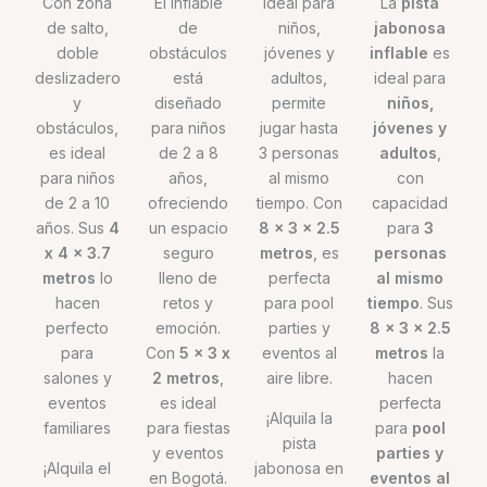
Con zona
El inflable
Ideal para
La
pista
de salto,
de
niños,
jabonosa
doble
obstáculos
jóvenes y
inflable
es
deslizadero
está
adultos,
ideal para
y
diseñado
permite
niños,
obstáculos,
para niños
jugar hasta
jóvenes y
es ideal
de 2 a 8
3 personas
adultos
,
para niños
años,
al mismo
con
de 2 a 10
ofreciendo
tiempo. Con
capacidad
años. Sus
4
un espacio
8 x 3 x 2.5
para
3
x 4 x 3.7
seguro
metros
, es
personas
metros
lo
lleno de
perfecta
al mismo
hacen
retos y
para pool
tiempo
. Sus
perfecto
emoción.
parties y
8 x 3 x 2.5
para
Con
5 x 3 x
eventos al
metros
la
salones y
2 metros
,
aire libre.
hacen
eventos
es ideal
perfecta
¡Alquila la
familiares
para fiestas
para
pool
pista
y eventos
parties y
¡Alquila el
jabonosa en
en Bogotá.
eventos al