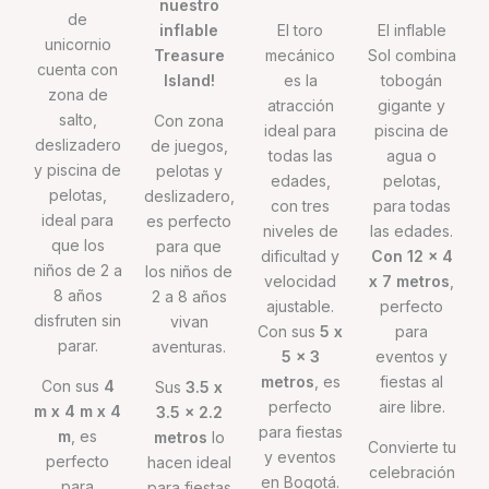
nuestro
de
inflable
El toro
El inflable
unicornio
Treasure
mecánico
Sol combina
cuenta con
Island!
es la
tobogán
zona de
atracción
gigante y
salto,
Con zona
ideal para
piscina de
deslizadero
de juegos,
todas las
agua o
y piscina de
pelotas y
edades,
pelotas,
pelotas,
deslizadero,
con tres
para todas
ideal para
es perfecto
niveles de
las edades.
que los
para que
dificultad y
Con 12 x 4
niños de 2 a
los niños de
velocidad
x 7 metros
,
8 años
2 a 8 años
ajustable.
perfecto
disfruten sin
vivan
Con sus
5 x
para
parar.
aventuras.
5 x 3
eventos y
metros
, es
fiestas al
Con sus
4
Sus
3.5 x
perfecto
aire libre.
m x 4 m x 4
3.5 x 2.2
para fiestas
m
, es
metros
lo
Convierte tu
y eventos
perfecto
hacen ideal
celebración
en Bogotá.
para
para fiestas