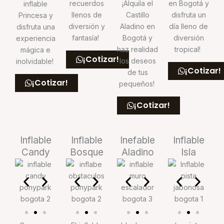
recuerdos
¡Alquila el
en Bogotá y
inflable
llenos de
Castillo
disfruta un
Princesa y
diversión y
Aladino en
día lleno de
disfruta una
fantasía!
Bogotá y
diversión
experiencia
haz realidad
tropical!
mágica e
¡Cotizar!
los deseos
inolvidable!
¡Cotizar!
de tus
¡Cotizar!
pequeños!
¡Cotizar!
Inflable
Inflable
Inefable
Inflable
Candy
Bosque
Aladino
Isla