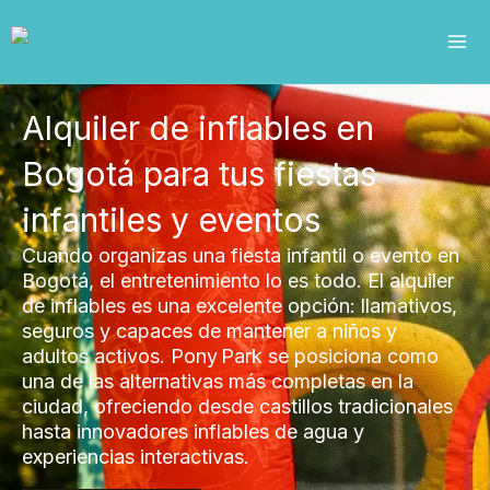
Ir
al
contenido
Alquiler de inflables en
Bogotá para tus fiestas
infantiles y eventos
Cuando organizas una fiesta infantil o evento en
Bogotá, el entretenimiento lo es todo. El alquiler
de inflables es una excelente opción: llamativos,
seguros y capaces de mantener a niños y
adultos activos. Pony Park se posiciona como
una de las alternativas más completas en la
ciudad, ofreciendo desde castillos tradicionales
hasta innovadores inflables de agua y
experiencias interactivas.