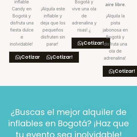
inflable
Bogotá y
aire libre
.
Candy en
¡Alquila este
vive una ola
Bogotá y
inflable y
de
¡Alquila la
disfruta una
deja que los
adrenalina y
pista
fiesta dulce
pequeños
risas! ¿
jabonosa en
e
disfruten sin
Bogotá y
¡Cotizar!
inolvidable!
parar!
disfruta una
ola de
¡Cotizar!
¡Cotizar!
adrenalina!
¡Cotizar!
¿Buscas el mejor alquiler de
inflables en Bogotá? ¡Haz que
tu evento sea inolvidable!