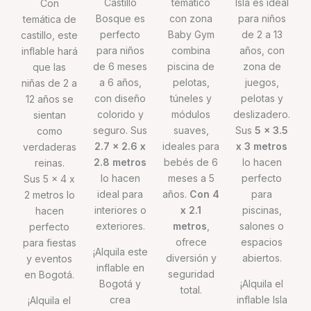
Castillo
temático
Isla es ideal
Con
Bosque es
con zona
para niños
temática de
perfecto
Baby Gym
de 2 a 13
castillo, este
para niños
combina
años, con
inflable hará
de 6 meses
piscina de
zona de
que las
a 6 años,
pelotas,
juegos,
niñas de 2 a
con diseño
túneles y
pelotas y
12 años se
colorido y
módulos
deslizadero.
sientan
seguro. Sus
suaves,
Sus
5 x 3.5
como
2.7 x 2.6 x
ideales para
x 3 metros
verdaderas
2.8 metros
bebés de 6
lo hacen
reinas.
lo hacen
meses a 5
perfecto
Sus 5 x 4 x
ideal para
años.
Con 4
para
2 metros lo
interiores o
x 2.1
piscinas,
hacen
exteriores.
metros
,
salones o
perfecto
ofrece
espacios
para fiestas
¡Alquila este
diversión y
abiertos.
y eventos
inflable en
seguridad
en Bogotá.
Bogotá y
¡Alquila el
total.
crea
inflable Isla
¡Alquila el