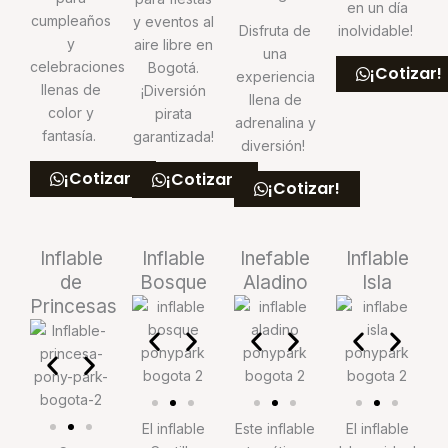
en un día
cumpleaños
y eventos al
Disfruta de
inolvidable!
y
aire libre en
una
celebraciones
Bogotá.
¡Cotizar!
experiencia
llenas de
¡Diversión
llena de
color y
pirata
adrenalina y
fantasía.
garantizada!
diversión!
¡Cotizar!
¡Cotizar!
¡Cotizar!
Inflable
Inflable
Inefable
Inflable
de
Bosque
Aladino
Isla
Princesas
El inflable
Este inflable
El inflable