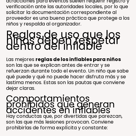
atracciones para eventos suelen requerir registro y
verificación ante las autoridades locales, por lo que
solicitar la documentación correspondiente al
proveedor es una buena práctica que protege a los
niños y respalda al organizador.
Reglas de uso que los
niños deben respetar
dentro del inflable
Las mejores
reglas de los inflables para niños
son las que se explican antes de entrar y se
refuerzan durante todo el evento. Un niño que sabe
qué puede y qué no puede hacer disfruta más y se
lastima menos. Estas son las pautas que conviene
dejar claras.
Comportamientos
prohibidos que generan
accidentes en inflables
Hay conductas que, por divertidas que parezcan,
son las que más lesiones provocan. Conviene
prohibirlas de forma explícita y constante: