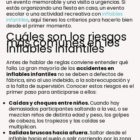
un evento memorable y una visita a urgencias. Si
estás organizando una fiesta en casa, un evento
escolar o una actividad recreativa con
inflables
infantiles
, aquí tienes los criterios para hacerlo bien
desde el primer momento.
Cuáles son los riesgos
más comunes en los
inflables infantiles
Antes de hablar de reglas conviene entender qué
falla. La gran mayoría de los
accidentes en
inflables infantiles
no se deben a defectos de
fábrica, sino al uso indebido, a la sobreocupación y
a la falta de supervisión. Conocer estos riesgos es el
primer paso para anticiparse a ellos:
Caídas y choques entre niños.
Cuando hay
demasiados participantes saltando a la vez, o se
mezclan niños de distinta edad y peso, los golpes
de cabeza, los tropiezos y las caídas se
multiplican.
Salidas bruscas hacia afuera.
Saltar desde el
inflable hacia el suelo o salir corriendo por la zona