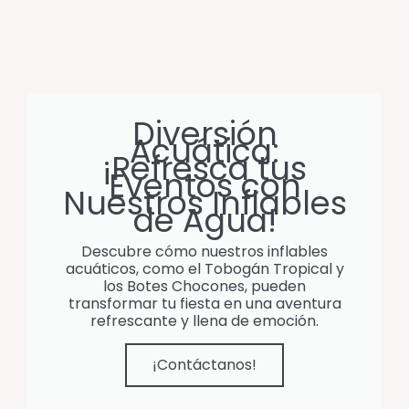
Diversión
Acuática:
¡Refresca tus
Eventos con
Nuestros Inflables
de Agua!
Descubre cómo nuestros inflables
acuáticos, como el Tobogán Tropical y
los Botes Chocones, pueden
transformar tu fiesta en una aventura
refrescante y llena de emoción.
¡Contáctanos!