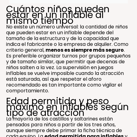
Cuántos niños pueden
estar en un inflable al
mismo tiempo
No existe un número universal: la cantidad de niños
que pueden estar en un inflable depende del
tamaño de la estructura y de la capacidad que
indica el fabricante o la empresa de alquiler. Como
criterio general,
menos es siempre más seguro
.
Es preferible organizar turnos por grupos pequeños
y de tamaño similar, que permitir que decenas de
niños salten a la vez. La supervisión en juegos
inflables se vuelve imposible cuando la atracción
está saturada, así que respetar el aforo
recomendado es tan importante como vigilar el
comportamiento.
Edad permitida y peso
máximo en inflables según
tipo de atracción
La mayoría de los castillos y saltarines están
pensados para niños a partir de los tres años,
aunque siempre debe primar la ficha técnica de
cada equipo. La
edad permitida para inflables
y