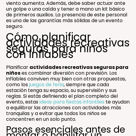
viento aumenta. Además, debe saber actuar ante
un golpe o una caída y tener a mano un kit básico
de primeros auxilios. La presencia de este personal
es una de las garantías más sólidas de un evento
seguro.
Cómo planificar
actividades recreativas
seguras para niños
con inflables
Planificar
actividades recreativas seguras para
niños
es combinar diversión con previsión. Los
inflables conviven muy bien con otras propuestas,
como los
juegos de feria
, siempre que cada
estación tenga su espacio, su supervisión y sus
reglas. Si estás definiendo el plan completo del
evento, estas
ideas para fiestas infantiles
te ayudan
a equilibrar las atracciones con actividades más
tranquilas y a evitar que todos los niños se
concentren en un solo punto.
Pasos esenciales antes de
montar o habilitar un