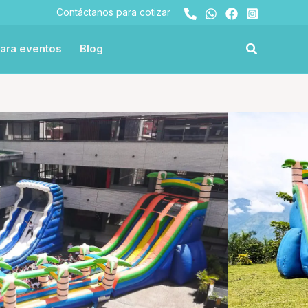
Contáctanos para cotizar
ara eventos
Blog
infantiles
Tobogán tropical inflable
cal inflable
or
3 horas
Teléfono
Email