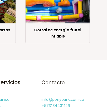
arros
Corral de energía frutal
inflable
servicios
Contacto
ánico
info@ponypark.com.co
o
+573134431126