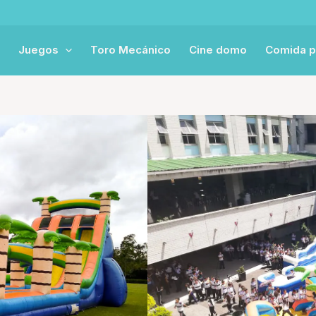
Juegos
Toro Mecánico
Cine domo
Comida p
Inicio
Productos
Inflables 
Tobogán tropi
$
1.251.000
Desde:
p
¡Cotiza ahora!
WhatsApp