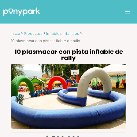
Ir
al
contenido
Inicio
Productos
Inflables infantiles
10 plasmacar con pista inflable de rally
10 plasmacar con pista inflable de
rally