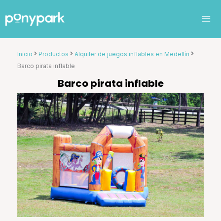
Ir
al
contenido
Inicio
Productos
Alquiler de juegos inflables en Medellín
Barco pirata inflable
Barco pirata inflable