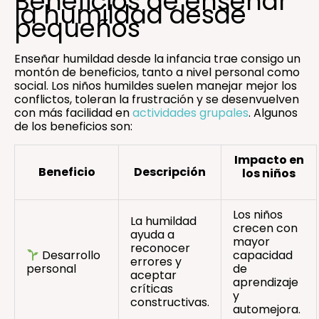
Beneficios de enseñar
la humildad desde
pequeños
Enseñar humildad desde la infancia trae consigo un
montón de beneficios, tanto a nivel personal como
social. Los niños humildes suelen manejar mejor los
conflictos, toleran la frustración y se desenvuelven
con más facilidad en
actividades grupales
. Algunos
de los beneficios son:
Impacto en
Beneficio
Descripción
los niños
Los niños
La humildad
crecen con
ayuda a
mayor
reconocer
Desarrollo
capacidad
errores y
personal
de
aceptar
aprendizaje
críticas
y
constructivas.
automejora.