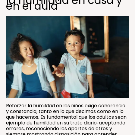
la humildad en casa y
en el aula
Reforzar la humildad en los niños exige coherencia
y constancia, tanto en lo que decimos como en lo
que hacemos. Es fundamental que los adultos sean
ejemplo de humildad en su trato diario, aceptando
errores, reconociendo los aportes de otros y
siempre mostrando disposición para aprender.