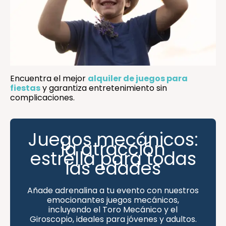
Encuentra el mejor
alquiler de juegos para
fiestas
y garantiza entretenimiento sin
complicaciones.
Juegos mecánicos:
la atracción
estrella para todas
las edades
Añade adrenalina a tu evento con nuestros
emocionantes juegos mecánicos,
incluyendo el Toro Mecánico y el
Giroscopio, ideales para jóvenes y adultos.