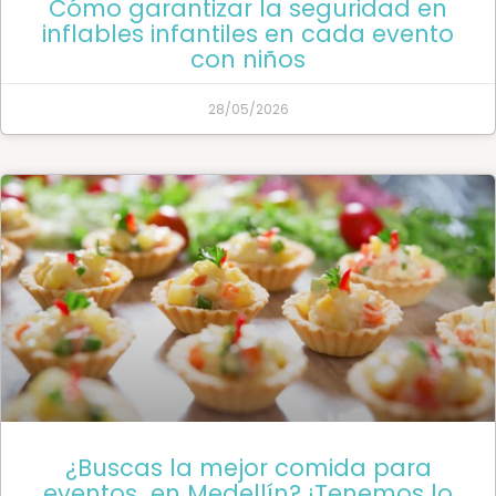
Cómo garantizar la seguridad en
inflables infantiles en cada evento
con niños
28/05/2026
¿Buscas la mejor comida para
eventos en Medellín? ¡Tenemos lo