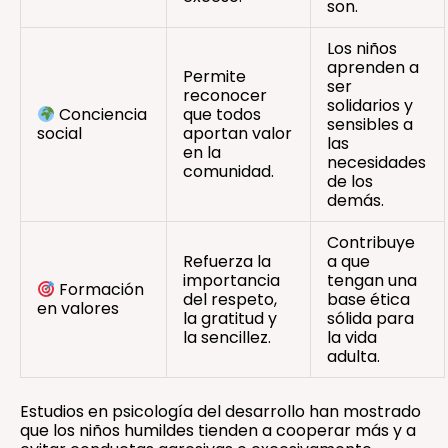
son.
Los niños
aprenden a
Permite
ser
reconocer
solidarios y
Conciencia
que todos
sensibles a
social
aportan valor
las
en la
necesidades
comunidad.
de los
demás.
Contribuye
Refuerza la
a que
importancia
tengan una
Formación
del respeto,
base ética
en valores
la gratitud y
sólida para
la sencillez.
la vida
adulta.
Estudios en psicología del desarrollo han mostrado
que los niños humildes tienden a cooperar más y a