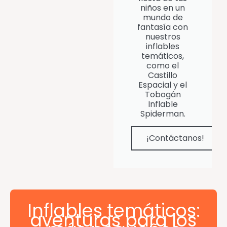
niños en un
mundo de
fantasía con
nuestros
inflables
temáticos,
como el
Castillo
Espacial y el
Tobogán
Inflable
Spiderman.
¡Contáctanos!
Inflables temáticos:
aventuras para los