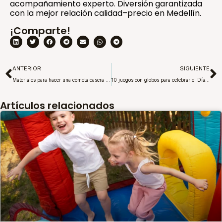
acompañamiento experto. Diversión garantizada
con la mejor relación calidad–precio en Medellín.
¡Comparte!
Ant
S
ANTERIOR
SIGUIENTE
Materiales para hacer una cometa casera paso a paso
10 juegos con globos para celebrar el Día del Niño
Artículos relacionados