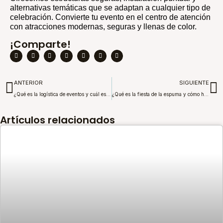
alternativas temáticas que se adaptan a cualquier tipo de
celebración. Convierte tu evento en el centro de atención
con atracciones modernas, seguras y llenas de color.
¡Comparte!
Ant
S
ANTERIOR
SIGUIENTE
¿Qué es la logística de eventos y cuál es su importancia? Estrategias y consejos
¿Qué es la fiesta de la espuma y cómo hacer una exitosa?
Artículos relacionados