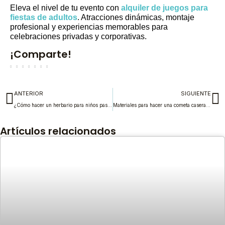
Eleva el nivel de tu evento con
alquiler de juegos para
fiestas de adultos
. Atracciones dinámicas, montaje
profesional y experiencias memorables para
celebraciones privadas y corporativas.
¡Comparte!
Ant
S
ANTERIOR
SIGUIENTE
¿Cómo hacer un herbario para niños paso a paso?
Materiales para hacer una cometa casera paso a paso
Artículos relacionados