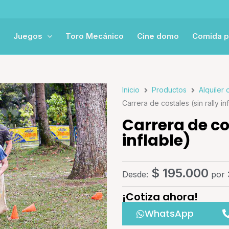
Juegos
Toro Mecánico
Cine domo
Comida p
Inicio
Productos
Alquiler 
Carrera de costales (sin rally in
Carrera de co
inflable)
$
195.000
Desde:
por
¡Cotiza ahora!
WhatsApp