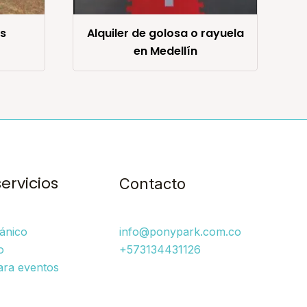
s
Alquiler de golosa o rayuela
en Medellín
servicios
Contacto
ánico
info@ponypark.com.co
o
+573134431126
ara eventos