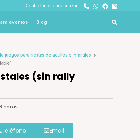
Contáctanos para cotizar
ara eventos
Blog
de juegos para fiestas de adultos e infantiles
flable)
stales (sin rally
3 horas
Teléfono
Email