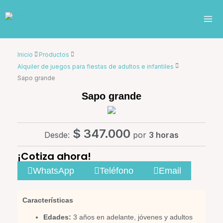
Ir
al
contenido
Inicio
Productos
Alquiler de juegos para fiestas de adultos e infantiles
Sapo grande
Sapo grande
$
347.000
Desde:
por
3 horas
¡Cotiza ahora!
WhatsApp
Teléfono
Email
Características
Edades:
3 años en adelante, jóvenes y adultos