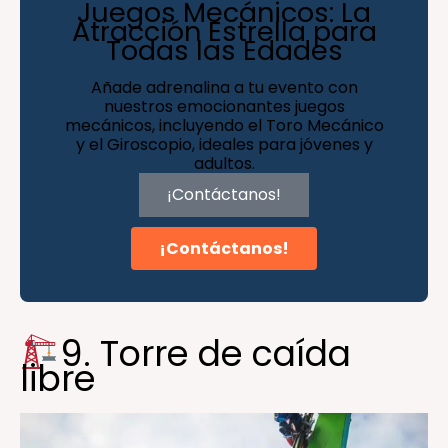
Juegos Mecánicos: La
Atracción Estrella para
Todas las Edades
Añade adrenalina a tu evento con
nuestros emocionantes juegos
mecánicos, incluyendo el Toro Mecánico
y el Giroscopio, ideales para jóvenes y
adultos.
¡Contáctanos!
¡Contáctanos!
9. Torre de caída
libre