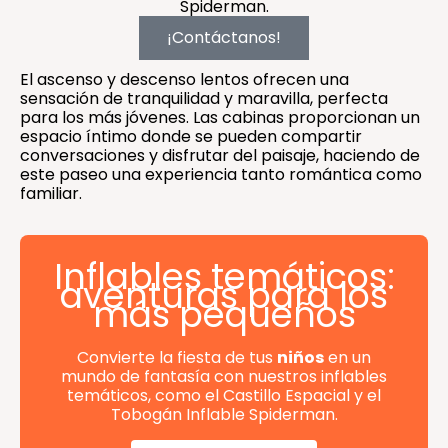
Spiderman.
¡Contáctanos!
El ascenso y descenso lentos ofrecen una
sensación de tranquilidad y maravilla, perfecta
para los más jóvenes. Las cabinas proporcionan un
espacio íntimo donde se pueden compartir
conversaciones y disfrutar del paisaje, haciendo de
este paseo una experiencia tanto romántica como
familiar.
Inflables temáticos:
aventuras para los
más pequeños
Convierte la fiesta de tus
niños
en un
mundo de fantasía con nuestros inflables
temáticos, como el Castillo Espacial y el
Tobogán Inflable Spiderman.