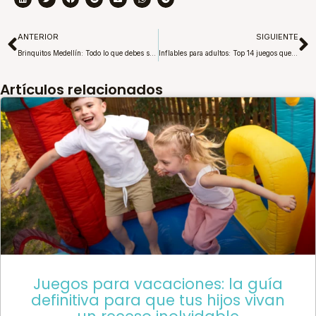
Ant
S
ANTERIOR
SIGUIENTE
Brinquitos Medellín: Todo lo que debes saber
Inflables para adultos: Top 14 juegos que no puedes perderte
Artículos relacionados
Juegos para vacaciones: la guía
definitiva para que tus hijos vivan