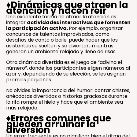
♦️
Dinámicas que atraen la
atención y hacen reír
Una excelente forma de atraer la atención es
integrar
actividades interactivas que fomenten
la participación activa.
Por ejemplo, organizar
concursos de talentos improvisados, como
desafíos de canto o baile, puede hacer que los
asistentes se suelten y se diviertan, mientras
generan un ambiente relajado y lleno de risas.
Otra dinámica divertida es el juego de “adivina el
número”, donde los participantes eligen números al
azar y, dependiendo de su elección, se les asignan
premios pequeños
No olvides la importancia del humor: contar chistes,
anécdotas divertidas o historias graciosas durante
la rifa rompe el hielo y hace que el ambiente sea
más relajado.
♦️
Errores comunes que
pueden arruinar la
diversión
Un error frecuente es no planificar bien el ritmo del