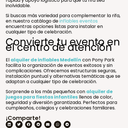
rápida y apoyo logístico para que tu rifa sea
inolvidable.
Si buscas más variedad para complementar la rifa,
en nuestro catálogo de
inflables eventos
encuentras opciones listas para instalar en
cualquier tipo de celebración.
Convierte tu evento en
el centro de atención
El
alquiler de inflables Medellín
con Pony Park
facilita la organización de eventos exitosos y sin
complicaciones. Ofrecemos estructuras seguras,
instalación puntual y alternativas temáticas que se
adaptan a cualquier tipo de celebración.
Sorprende a los más pequeños con
alquiler de
juegos para fiestas infantiles
llenos de color,
seguridad y diversión garantizada. Perfectos para
cumpleaños, colegios y celebraciones familiares.
¡Comparte!