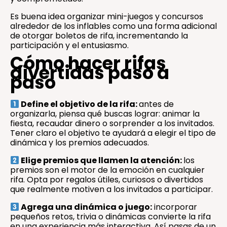
Es buena idea organizar mini-juegos y concursos
alrededor de los inflables como una forma adicional
de otorgar boletos de rifa, incrementando la
participación y el entusiasmo.
Cómo hacer rifas
divertidas paso a
paso
Define el objetivo de la rifa:
antes de
organizarla, piensa qué buscas lograr: animar la
fiesta, recaudar dinero o sorprender a los invitados.
Tener claro el objetivo te ayudará a elegir el tipo de
dinámica y los premios adecuados.
Elige premios que llamen la atención:
los
premios son el motor de la emoción en cualquier
rifa. Opta por regalos útiles, curiosos o divertidos
que realmente motiven a los invitados a participar.
Agrega una dinámica o juego:
incorporar
pequeños retos, trivia o dinámicas convierte la rifa
en una experiencia más interactiva. Así pasas de un