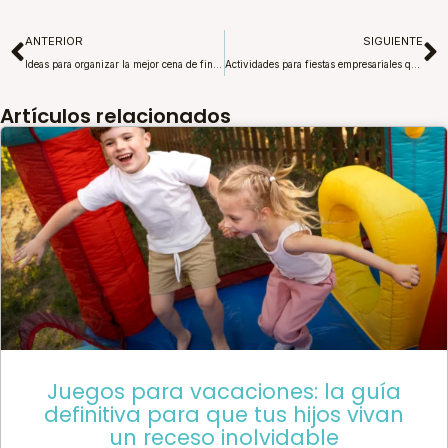
Ant
S
ANTERIOR
SIGUIENTE
Ideas para organizar la mejor cena de fin de año en familia
Actividades para fiestas empresariales que dejarán huella
Artículos relacionados
Juegos para vacaciones: la guía
definitiva para que tus hijos vivan
un receso inolvidable