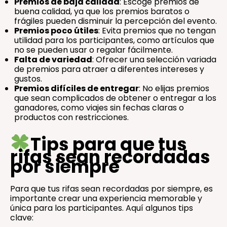
Premios de baja calidad
: Escoge premios de
buena calidad, ya que los premios baratos o
frágiles pueden disminuir la percepción del evento.
Premios poco útiles
: Evita premios que no tengan
utilidad para los participantes, como artículos que
no se pueden usar o regalar fácilmente.
Falta de variedad
: Ofrecer una selección variada
de premios para atraer a diferentes intereses y
gustos.
Premios difíciles de entregar
: No elijas premios
que sean complicados de obtener o entregar a los
ganadores, como viajes sin fechas claras o
productos con restricciones.
Tips para que tus
rifas sean recordadas
por siempre
Para que tus rifas sean recordadas por siempre, es
importante crear una experiencia memorable y
única para los participantes. Aquí algunos tips
clave: